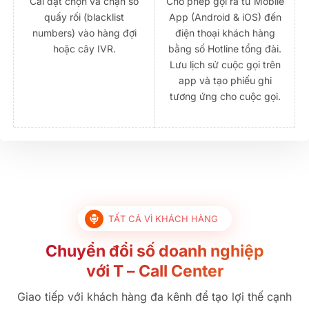
Cài đặt chọn và chặn số
Cho phép gọi ra từ Mobile
quấy rối (blacklist
App (Android & iOS) đến
numbers) vào hàng đợi
điện thoại khách hàng
hoặc cây IVR.
bằng số Hotline tổng đài.
Lưu lịch sử cuộc gọi trên
app và tạo phiếu ghi
tương ứng cho cuộc gọi.
TẤT CẢ VÌ KHÁCH HÀNG
Chuyển đổi số doanh nghiệp
với T – Call Center
Giao tiếp với khách hàng đa kênh để tạo lợi thế cạnh