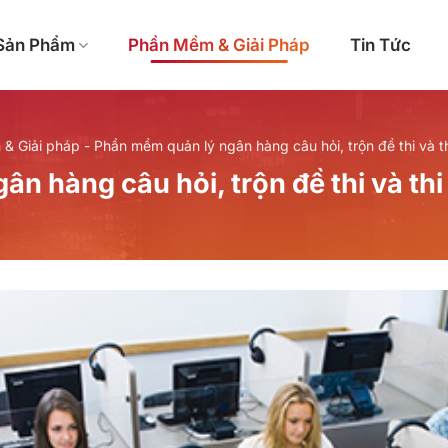
Sản Phẩm
Phần Mềm & Giải Pháp
Tin Tức
& Giải pháp
-
Phần mềm quản lý ngân hàng câu hỏi, trộn đề thi và 
n hàng câu hỏi, trộn đề thi và t