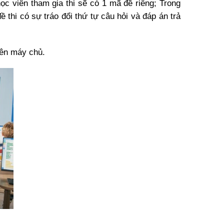
c viên tham gia thi sẽ có 1 mã đề riêng; Trong
 thi có sự tráo đổi thứ tự câu hỏi và đáp án trả
trên máy chủ.