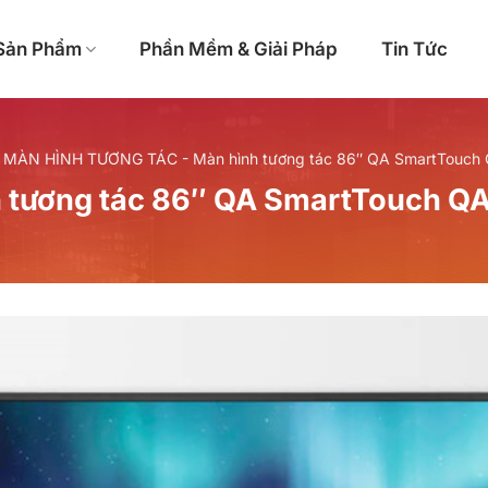
Sản Phẩm
Phần Mềm & Giải Pháp
Tin Tức
-
MÀN HÌNH TƯƠNG TÁC
-
Màn hình tương tác 86″ QA SmartTouc
h tương tác 86″ QA SmartTouch 