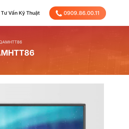
0909.86.00.11
Tư Vấn Kỹ Thuật
h QAMHTT86
QAMHTT86