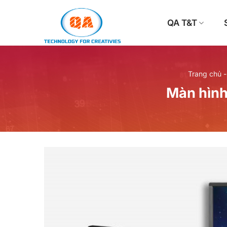
Bỏ
qua
QA T&T
nội
dung
Trang chủ
Màn hìn